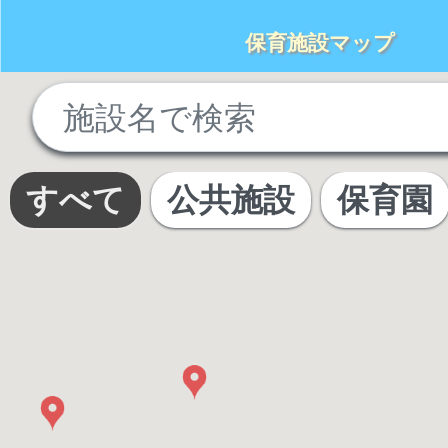
保育施設マップ
No
results
found
すべて
公共施設
保育園