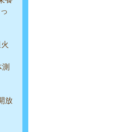
行っ
週火
体測
開放