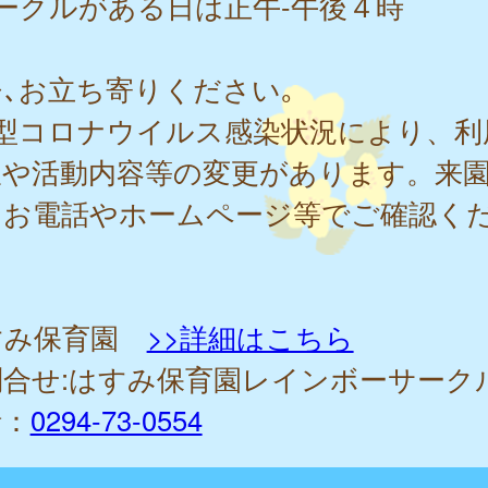
ークルがある日は正午-午後４時
､お立ち寄りください｡
新型コロナウイルス感染状況により、利
限や活動内容等の変更があります。来
にお電話やホームページ等でご確認く
。
すみ保育園
>>詳細はこちら
問合せ:はすみ保育園レインボーサーク
話：
0294-73-0554