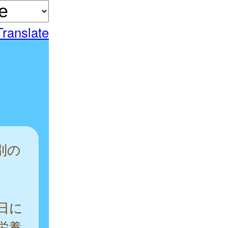
Translate
別の
日に
栄養