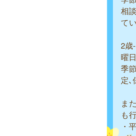
相談
てい
2歳
曜
季
定､
ま
も行
・平