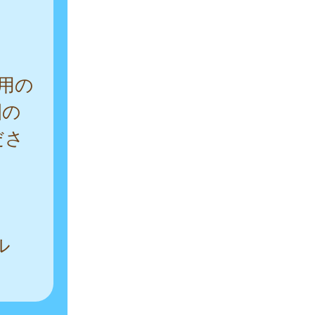
用の
園の
ださ
ル