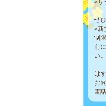
※サ
ぜひ
※
制
前
い
は
お
電