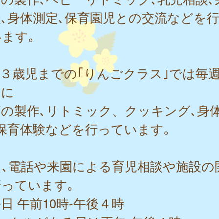
､身体測定､保育園児との交流などを
ます｡
-３歳児までの｢りんごクラス｣では毎
日に
節の製作､リトミック、クッキング､身
保育体験などを行っています｡
た､電話や来園による育児相談や施設の
っています｡
日 午前10時-午後４時