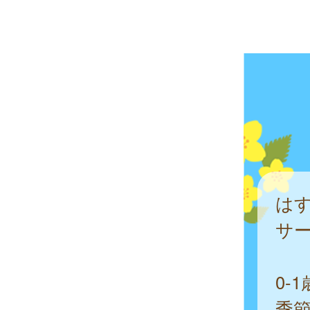
はす
サ
0-
季節