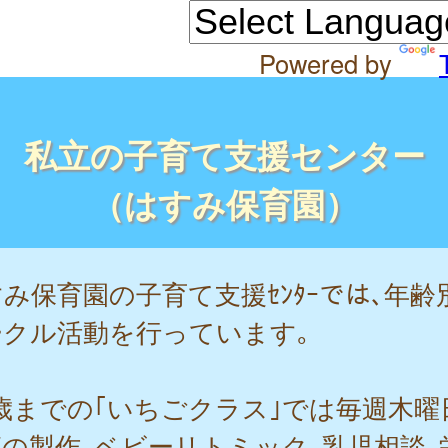
Powered by
私立の子育て支援センター
（はすみ保育園）
み保育園の子育て支援ｾﾝﾀｰでは､年齢
ークル活動を行っています｡
1歳までの｢いちごクラス｣では毎週木曜
の製作､ベビーリトミック､乳児相談､