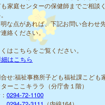
ども家庭センターの保健師までご相談
い。
不明な点があれば、下記お問い合わせ
ご連絡ください。
しくはこちらをご覧ください。
詳細はこちら
問合せ:福祉事務所子ども福祉課こども
ンターここキララ（分庁舎１階）
話：
0294-72-1100
0294-72-3111
（内線164）