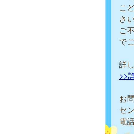
こ
さ
ご
で
詳
>>
お
セ
電