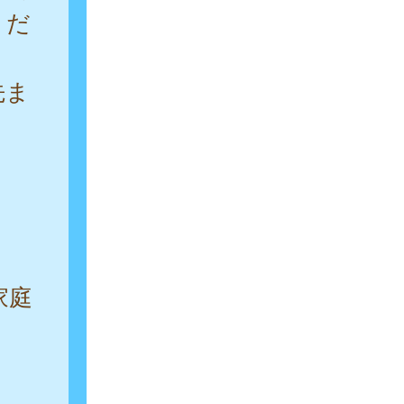
くだ
先ま
家庭