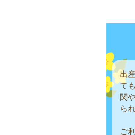
出
て
関
ら
ご