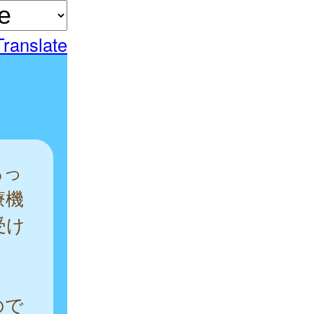
Translate
あっ
療機
受け
。
ので