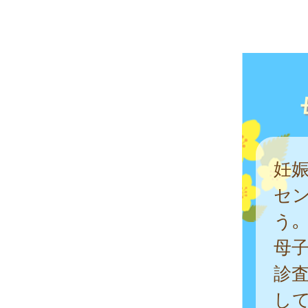
妊
セ
う｡
母
診
して