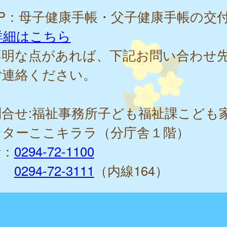
P：母子健康手帳・父子健康手帳の交
詳細はこちら
不明な点があれば、下記お問い合わせ
ご連絡ください。
問合せ:福祉事務所子ども福祉課こども
ンターここキララ（分庁舎１階）
話：
0294-72-1100
0294-72-3111
（内線164）