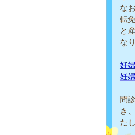
な
転
と
な
妊
妊
問
き
た