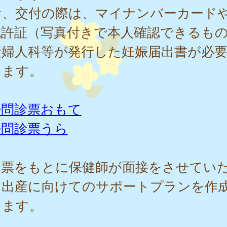
お、交付の際は、マイナンバーカード
免許証（写真付きで本人確認できるも
産婦人科等が発行した妊娠届出書が必
ります。
婦問診票おもて
婦問診票うら
診票をもとに保健師が面接をさせてい
、出産に向けてのサポートプランを作
します。