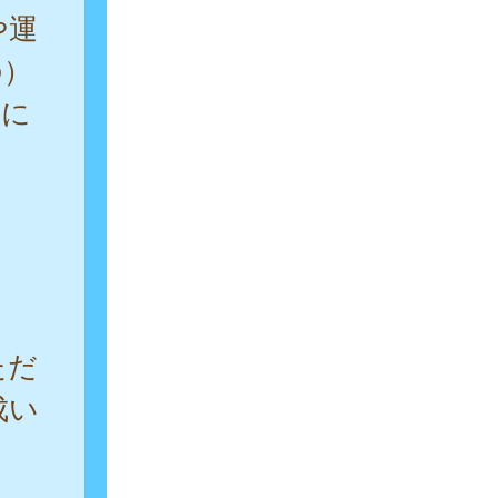
や運
の）
要に
ただ
成い