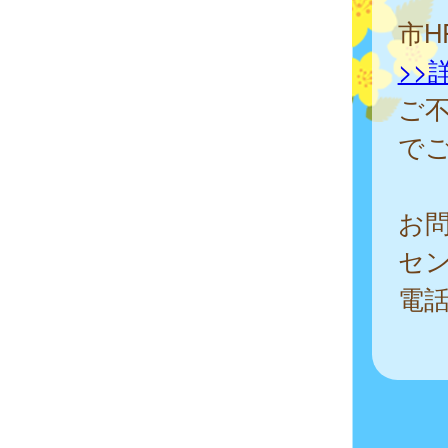
市H
>>
ご
で
お
セ
電