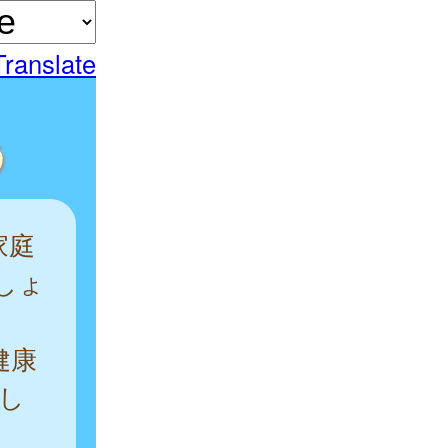
Translate
う
家庭
しょ
健康
し