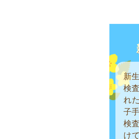
新生
検
れ
子
検
け