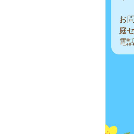
お
庭
電