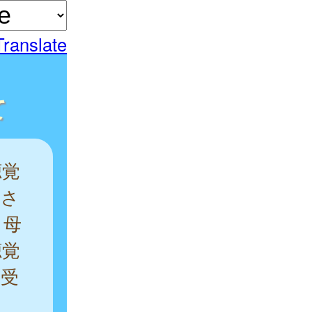
Translate
て
聴覚
産さ
。母
聴覚
を受