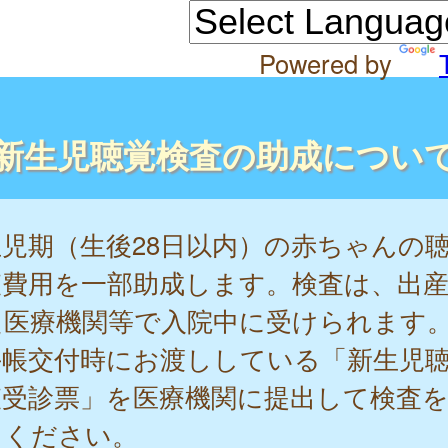
Powered by
新生児聴覚検査の助成につい
児期（生後28日以内）の赤ちゃんの
査費用を一部助成します。検査は、出
た医療機関等で入院中に受けられます
手帳交付時にお渡ししている「新生児
査受診票」を医療機関に提出して検査
てください。