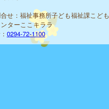
問合せ：福祉事務所子ども福祉課こど
センターここキララ
話：
0294-72-1100