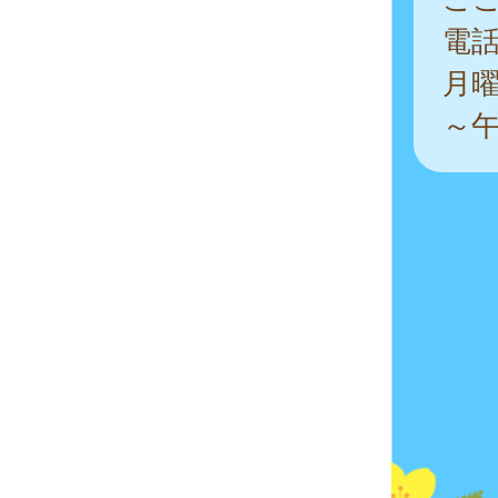
電
月曜
～午