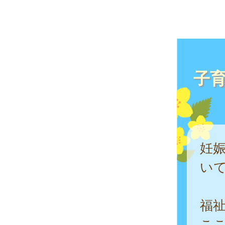
子
妊
い
福
こ