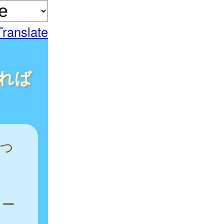
Translate
れば
につ
。
ター