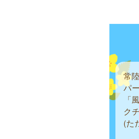
常
パ
「
ク
(た