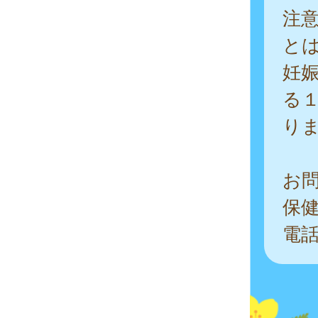
注
と
妊
る
り
お問
保健
電