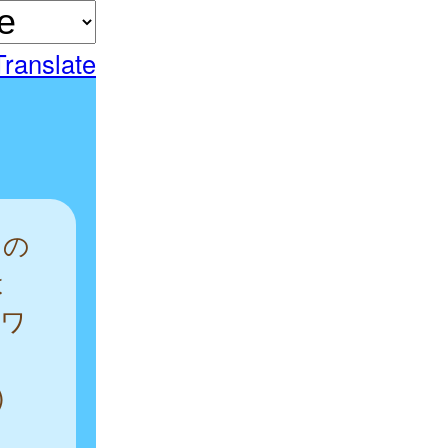
Translate
その
は
合ワ
。
)