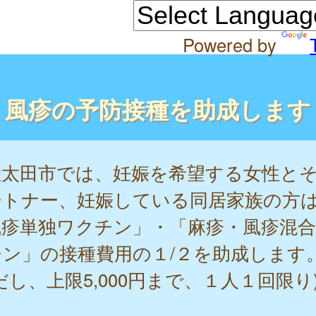
Powered by
風疹の予防接種を助成します
陸太田市では、妊娠を希望する女性と
ートナー、妊娠している同居家族の方
風疹単独ワクチン」・「麻疹・風疹混
チン」の接種費用の１/２を助成します
だし、上限5,000円まで、１人１回限り