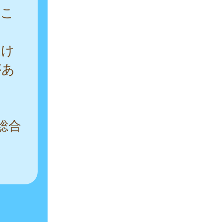
るこ
受け
があ
総合