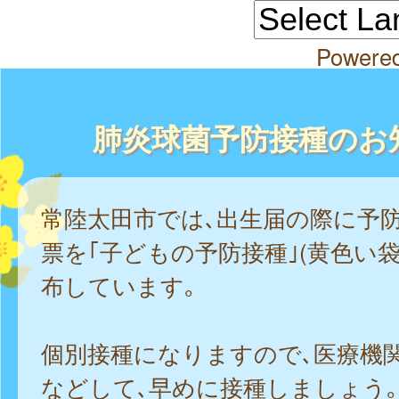
Powere
肺炎球菌予防接種のお
常陸太田市では､出生届の際に予
票を｢子どもの予防接種｣(黄色い
布しています｡
個別接種になりますので､医療機
などして､早めに接種しましょう｡