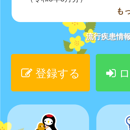
も
流行疾患情
登録する
ロ