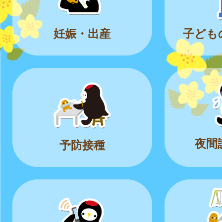
妊娠・出産
子ども
夜間
予防接種