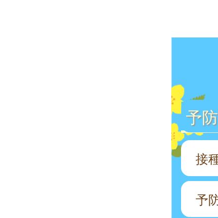
予防
接
予