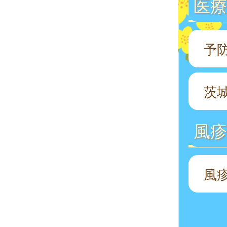
医療
予
茨
風
風