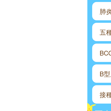
肺
五
B
B
接